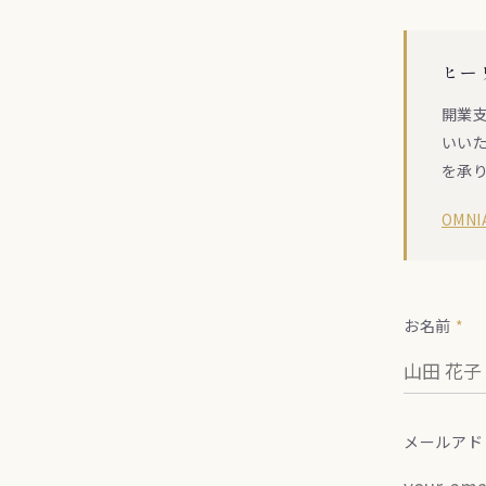
ヒー
開業支
いい
を承
OMN
お名前
*
メールア