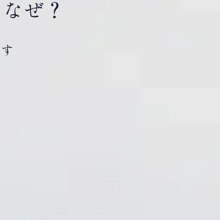
はなぜ？
です