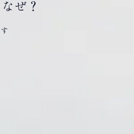
はなぜ？
です