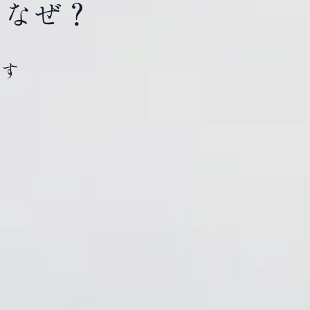
はなぜ？
です