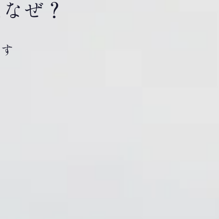
はなぜ？
です